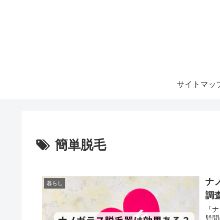
サイトマッ
簡単脱毛
ナ
暮らし
調
「ナ
疑問