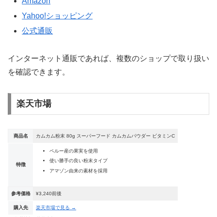
Amazon
Yahoo!ショッピング
公式通販
インターネット通販であれば、複数のショップで取り扱い
を確認できます。
楽天市場
商品名
カムカム粉末 80g スーパーフード カムカムパウダー ビタミンC
ペルー産の果実を使用
使い勝手の良い粉末タイプ
特徴
アマゾン由来の素材を採用
参考価格
¥3,240前後
購入先
楽天市場で見る →