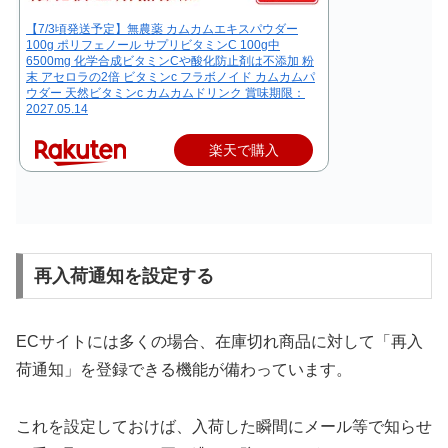
【7/3頃発送予定】無農薬 カムカムエキスパウダー
100g ポリフェノール サプリビタミンC 100g中
6500mg 化学合成ビタミンCや酸化防止剤は不添加 粉
末 アセロラの2倍 ビタミンc フラボノイド カムカムパ
ウダー 天然ビタミンc カムカムドリンク 賞味期限：
2027.05.14
楽天で購入
再入荷通知を設定する
ECサイトには多くの場合、在庫切れ商品に対して「再入
荷通知」を登録できる機能が備わっています。
これを設定しておけば、入荷した瞬間にメール等で知らせ