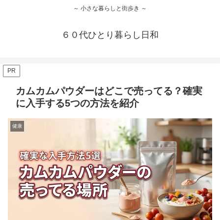
～ 小さな暮らしと街歩き ～
６０代ひとり暮らし日和
PR
カムカムパウダーはどこで売ってる？確実
に入手する5つの方法を紹介
健康