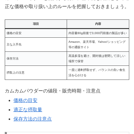
正な価格や取り扱い上のルールを把握しておきましょう。
項目
内容
価格の目安
内容量80g前後で3,000円前後の製品が多い
Amazon、楽天市場、Yahoo!ショッピング
主な入手先
等の通販サイト
高温多湿を避け、開封後は密閉して涼しい
保存方法
場所で保管
一度に過剰摂取せず、バランスの良い食生
摂取上の注意
活を心がける
カムカムパウダーの値段・販売時期・注意点
価格の目安
適正な摂取量
保存方法の注意点