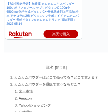
【7/3頃発送予定】無農薬 カムカムエキスパウダー
100g ポリフェノール サプリビタミンC 100g中
6500mg 化学合成ビタミンCや酸化防止剤は不添加 粉
末 アセロラの2倍 ビタミンc フラボノイド カムカムパ
ウダー 天然ビタミンc カムカムドリンク 賞味期限：
2027.05.14
楽天で購入
目次
カムカムパウダーはどこで売ってる？どこで買える？
カムカムパウダーを通販で買うならどこ？
楽天市場
Amazon
Yahoo!ショッピング