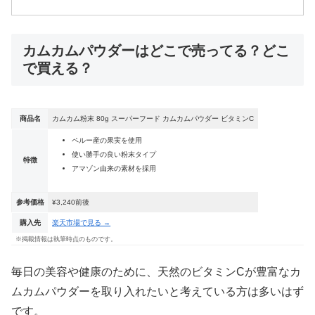
カムカムパウダーはどこで売ってる？どこ
で買える？
商品名
カムカム粉末 80g スーパーフード カムカムパウダー ビタミンC
ペルー産の果実を使用
使い勝手の良い粉末タイプ
特徴
アマゾン由来の素材を採用
参考価格
¥3,240前後
購入先
楽天市場で見る →
※掲載情報は執筆時点のものです。
毎日の美容や健康のために、天然のビタミンCが豊富なカ
ムカムパウダーを取り入れたいと考えている方は多いはず
です。