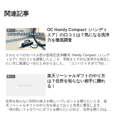
関連記事
OC Handy Compact（ハンディ
暮らし
エア）の口コミは？気になる洗浄
力を徹底調査
ケルヒャーのモバイル型小型高圧洗浄機OC Handy Compact（ハンデ
ィエア）の口コミを調査したところ、手軽さと十分な洗浄力を両立し
たい方に最適な一台だと分かりました。 「コンパクトすぎて汚れが
落ちないのでは？」と、実際の水圧や使い勝...
楽天ソーシャルギフトのやり方
暮らし
は？住所を知らない相手に贈れ
る！
住所を知らないSNSの友人や推しへプレゼントを贈りたいとき、楽
天ソーシャルギフトのやり方を覚えておくと非常に重宝します。
「仲の良いフォロワーにギフトを贈りたいけれど、住所を聞くのは失
礼かも」と不安に思う必要はありません。 このサービスは受...