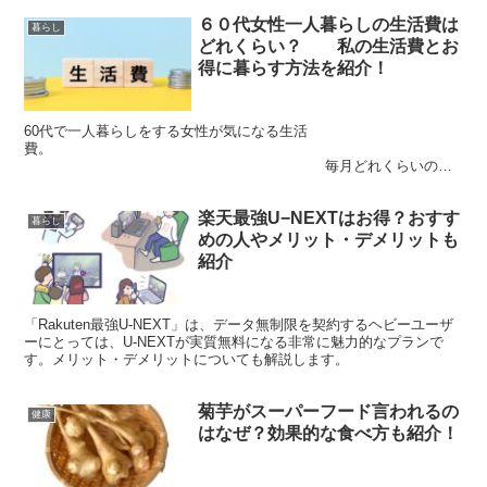
６０代女性一人暮らしの生活費は
暮らし
どれくらい？ 私の生活費とお
得に暮らす方法を紹介！
60代で一人暮らしをする女性が気になる生活
費。
毎月どれくらいの費
用がかかるか心配になりますよね。 私は現在フルタイムのパート(最
低賃金）で...
楽天最強U−NEXTはお得？おすす
暮らし
めの人やメリット・デメリットも
紹介
「Rakuten最強U-NEXT」は、データ無制限を契約するヘビーユーザ
ーにとっては、U-NEXTが実質無料になる非常に魅力的なプランで
す。メリット・デメリットについても解説します。
菊芋がスーパーフード言われるの
健康
はなぜ？効果的な食べ方も紹介！