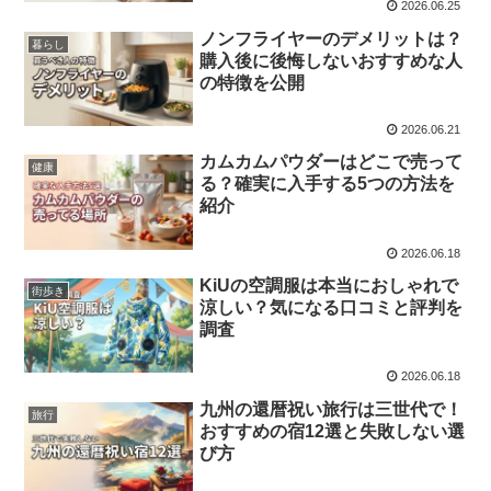
2026.06.25
ノンフライヤーのデメリットは？
暮らし
購入後に後悔しないおすすめな人
の特徴を公開
2026.06.21
カムカムパウダーはどこで売って
健康
る？確実に入手する5つの方法を
紹介
2026.06.18
KiUの空調服は本当におしゃれで
街歩き
涼しい？気になる口コミと評判を
調査
2026.06.18
九州の還暦祝い旅行は三世代で！
旅行
おすすめの宿12選と失敗しない選
び方