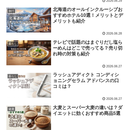
2026.06.29
北海道のオールインクルーシブお
旅行
すすめホテル10選！メリットとデ
メリットも紹介
2026.06.28
テレビで話題のはまぐりだし塩ら
暮らし
ーめんはどこで売ってる？売り切
れ時の対策も紹介
2026.06.27
ラッシュアディクト コンディシ
暮らし
ョニングセラム アドバンスの口
コミは？
2026.06.27
大麦とスーパー大麦の違いは？ダ
健康
イエットに効くおすすめ商品5選