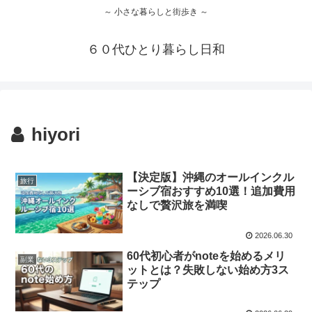
～ 小さな暮らしと街歩き ～
６０代ひとり暮らし日和
hiyori
【決定版】沖縄のオールインクル
旅行
ーシブ宿おすすめ10選！追加費用
なしで贅沢旅を満喫
2026.06.30
60代初心者がnoteを始めるメリ
副業
ットとは？失敗しない始め方3ス
テップ