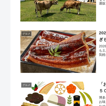
通販
2
グルメ
ぎ
20
も土
気軽
「
グルメ
５
博多
お味