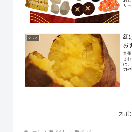
おせ
サー
紅
グルメ
お
九州
され
は、
力や
スポ
ホーム
暮らし
グルメ