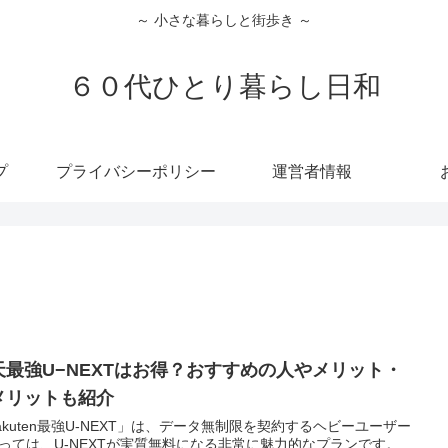
～ 小さな暮らしと街歩き ～
６０代ひとり暮らし日和
プ
プライバシーポリシー
運営者情報
天最強U−NEXTはお得？おすすめの人やメリット・
メリットも紹介
akuten最強U-NEXT」は、データ無制限を契約するヘビーユーザー
っては、U-NEXTが実質無料になる非常に魅力的なプランです。