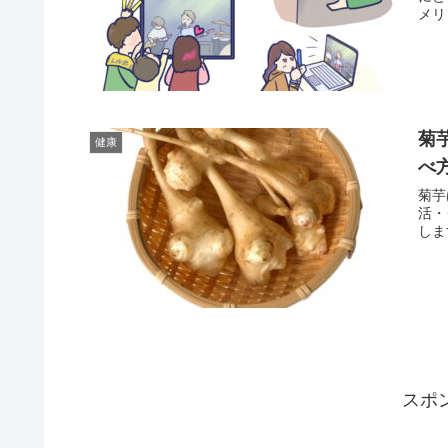
メリ
菊
健康
べ
菊芋
活・
しま
スポ