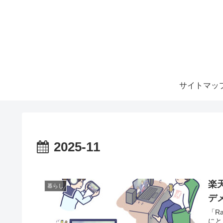
サイトマッ
2025-11
楽
暮らし
デ
「R
にと