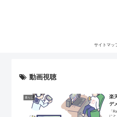
サイトマッ
動画視聴
楽
暮らし
デ
「R
にと