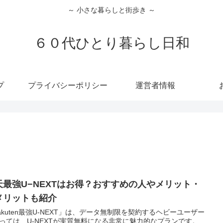
～ 小さな暮らしと街歩き ～
６０代ひとり暮らし日和
プ
プライバシーポリシー
運営者情報
天最強U−NEXTはお得？おすすめの人やメリット・
メリットも紹介
akuten最強U-NEXT」は、データ無制限を契約するヘビーユーザー
っては、U-NEXTが実質無料になる非常に魅力的なプランです。