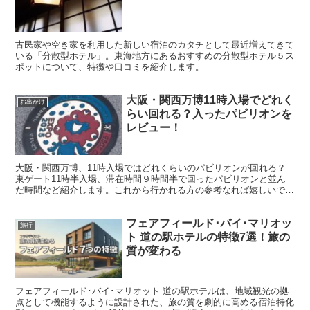
古民家や空き家を利用した新しい宿泊のカタチとして最近増えてきて
いる「分散型ホテル」。東海地方にあるおすすめの分散型ホテル５ス
ポットについて、特徴や口コミを紹介します。
大阪・関西万博11時入場でどれく
お出かけ
らい回れる？入ったパビリオンを
レビュー！
大阪・関西万博、11時入場ではどれくらいのパビリオンが回れる？
東ゲート11時半入場、滞在時間９時間半で回ったパビリオンと並ん
だ時間など紹介します。これから行かれる方の参考なれば嬉しいで
す。
フェアフィールド･バイ･マリオッ
旅行
ト 道の駅ホテルの特徴7選！旅の
質が変わる
フェアフィールド･バイ･マリオット 道の駅ホテルは、地域観光の拠
点として機能するように設計された、旅の質を劇的に高める宿泊特化