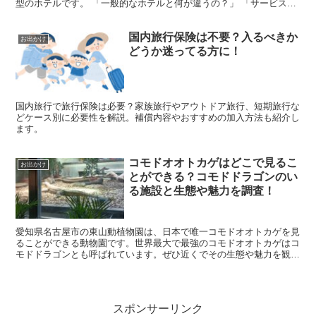
型のホテルです。 「一般的なホテルと何が違うの？」 「サービスが
簡易的だと不便ではないかな？」と、初めての利用に戸...
国内旅行保険は不要？入るべきか
お出かけ
どうか迷ってる方に！
国内旅行で旅行保険は必要？家族旅行やアウトドア旅行、短期旅行な
どケース別に必要性を解説。補償内容やおすすめの加入方法も紹介し
ます。
コモドオオトカゲはどこで見るこ
お出かけ
とができる？コモドドラゴンのい
る施設と生態や魅力を調査！
愛知県名古屋市の東山動植物園は、日本で唯一コモドオオトカゲを見
ることができる動物園です。世界最大で最強のコモドオオトカゲはコ
モドドラゴンとも呼ばれています。ぜひ近くでその生態や魅力を観察
してみて下さい。
スポンサーリンク