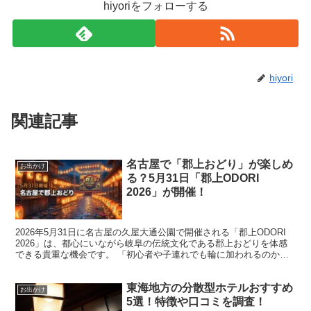
hiyoriをフォローする
hiyori
関連記事
名古屋で「郡上おどり」が楽しめ
お出かけ
る？5月31日「郡上ODORI
2026」が開催！
2026年5月31日に名古屋の久屋大通公園で開催される「郡上ODORI
2026」は、都心にいながら岐阜の伝統文化である郡上おどりを体感
できる貴重な機会です。 「初心者や子連れでも輪に加われるのか」
「本場の雰囲気も知りたい」といった疑問を抱...
東海地方の分散型ホテルおすすめ
お出かけ
5選！特徴や口コミを調査！