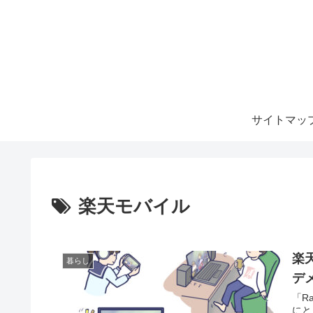
サイトマッ
楽天モバイル
楽
暮らし
デ
「R
にと