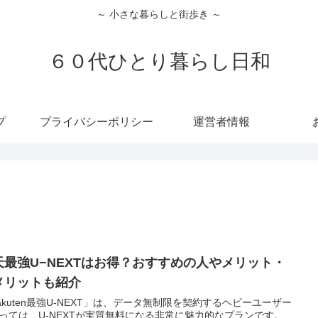
～ 小さな暮らしと街歩き ～
６０代ひとり暮らし日和
プ
プライバシーポリシー
運営者情報
天最強U−NEXTはお得？おすすめの人やメリット・
メリットも紹介
akuten最強U-NEXT」は、データ無制限を契約するヘビーユーザー
っては、U-NEXTが実質無料になる非常に魅力的なプランです。