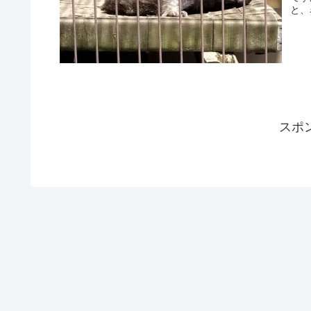
と、
スポ