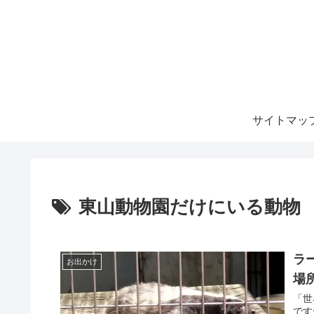
サイトマッ
東山動物園だけにいる動物
ラ
お出かけ
場
「世
です