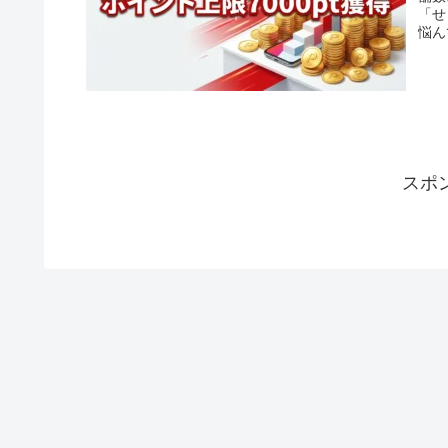
「せ
悩ん
スポ