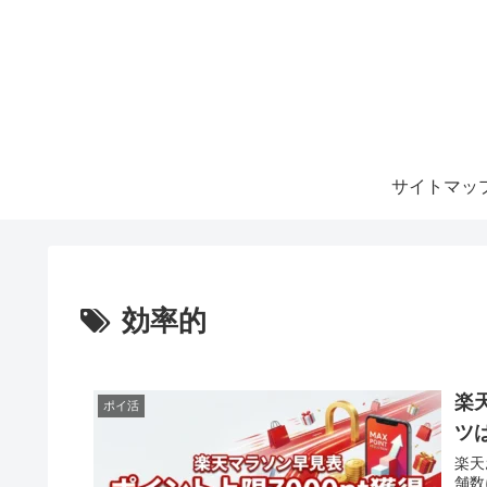
サイトマッ
効率的
楽
ポイ活
ツ
楽天
舗数