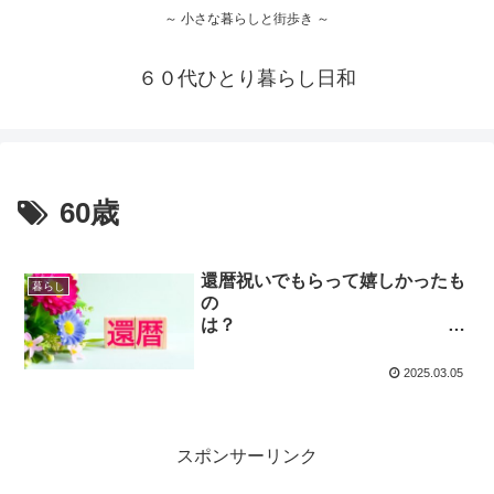
～ 小さな暮らしと街歩き ～
６０代ひとり暮らし日和
60歳
還暦祝いでもらって嬉しかったも
暮らし
の
は？
多くの人に好評
な贈り物のアイディアを紹介！
2025.03.05
スポンサーリンク